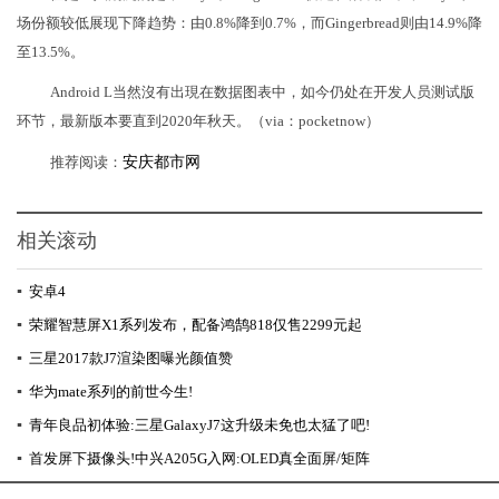
场份额较低展现下降趋势：由0.8%降到0.7%，而Gingerbread则由14.9%降
至13.5%。
Android L当然沒有出現在数据图表中，如今仍处在开发人员测试版
环节，最新版本要直到2020年秋天。（via：pocketnow）
推荐阅读：
安庆都市网
相关滚动
▪
安卓4
▪
荣耀智慧屏X1系列发布，配备鸿鹄818仅售2299元起
▪
三星2017款J7渲染图曝光颜值赞
▪
华为mate系列的前世今生!
▪
青年良品初体验:三星GalaxyJ7这升级未免也太猛了吧!
▪
首发屏下摄像头!中兴A205G入网:OLED真全面屏/矩阵