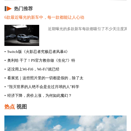
热门推荐
6款最近曝光的新车中，每一款都能让人心动
近期曝光的多款新车每款都吸引了不少关注度其中涵
▪
Switch版《火影忍者究极忍者风暴4》
▪
奥利给 干了！PS官方教你做《生化7》特
▪
还没用上Wi-Fi6，Wi-Fi7就已经
▪
看展览｜这些照片里的一切都是假的，除了太
▪
“毁灭世界的人绝不会是去过月球的人”科学
▪
经济下降，房价上涨，为何如此魔幻？
热点
视图