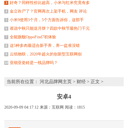
好奇？同样性价比超高，小米与红米究竟有多
3
金立诈尸了？官网再次上架手机，网友 评论
4
小米9使用3个月，5个方面告诉你，这部手
5
谁说中秋只能送月饼？四款中秋节最热门千元
6
全能旗舰OppoFind7初体验
7
这5种多肉最适合新手养，养一盆准没错
8
云纸物联，2020年超火的创新型互联网创
9
亚细亚瓷砖是一线品牌吗？
10
当前所在位置：
河北品牌网主页
>
财经
> 正文 >
安卓4
2020-09-09 04:17:12
来源：互联网
阅读：1815