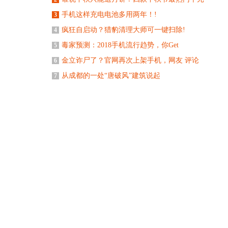
手机这样充电电池多用两年！!
3
疯狂自启动？猎豹清理大师可一键扫除!
4
毒家预测：2018手机流行趋势，你Get
5
金立诈尸了？官网再次上架手机，网友 评论
6
从成都的一处“唐破风”建筑说起
7