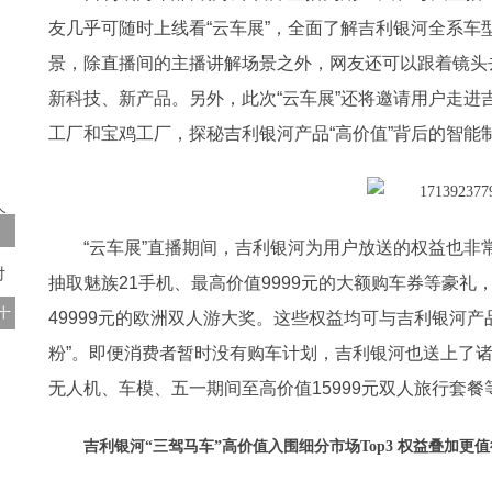
友几乎可随时上线看“云车展”，全面了解吉利银河全系车
景，除直播间的主播讲解场景之外，网友还可以跟着镜头去
新科技、新产品。另外，此次“云车展”还将邀请用户走
工厂和宝鸡工厂，探秘吉利银河产品“高价值”背后的智能
“云车展”直播期间，吉利银河为用户放送的权益也
抽取魅族21手机、最高价值9999元的大额购车券等豪礼
十
49999元的欧洲双人游大奖。这些权益均可与吉利银河
粉”。即便消费者暂时没有购车计划，吉利银河也送上了诸
无人机、车模、五一期间至高价值15999元双人旅行套餐
吉利银河“三驾马车”高价值入围细分市场Top3 权益叠加更