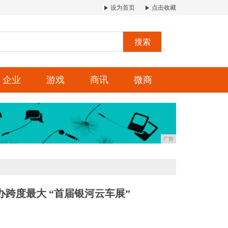
设为首页
点击收藏
搜索
企业
游戏
商讯
微商
广告
办跨度最大 “首届银河云车展”