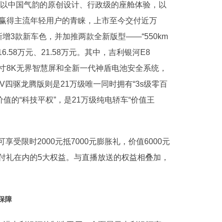
，以中国气韵的原创设计、行政级的座舱体验，以
样赢得主流年轻用户的青睐，上市至今交付近万
新增3款新车色，并加推两款全新版型——“550km
16.58万元、21.58万元。其中，吉利银河E8
、45英寸8K无界智慧屏和全新一代神盾电池安全系统，
00V四驱龙腾版则是21万级唯一同时拥有“3s级零百
值的“科技平权”，是21万级纯电轿车“价值王
受限时2000元抵7000元膨胀礼，价值6000元
付礼在内的5大权益。与直播放送的权益相叠加，
保障