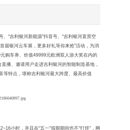
音号、“吉利银河新能源”抖音号、“吉利银河直营空
“首届银河云车展，更多好礼等你来抢”活动，为消
9元购车券、价值49999元欧洲双人游大奖在内的
展台直播、邀请用户走进吉利银河的智能制造基地，
富等特点，堪称吉利银河最大跨度、最高价值
2~16小时，并且在“五一”假期期间也不“打烊”，网