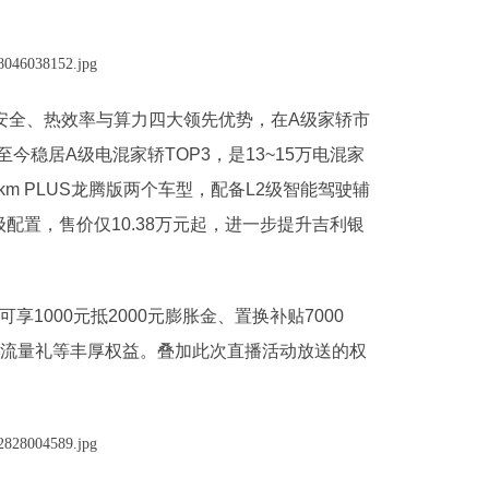
、安全、热效率与算力四大领先优势，在A级家轿市
稳居A级电混家轿TOP3，是13~15万电混家
5km PLUS龙腾版两个车型，配备L2级智能驾驶辅
级配置，售价仅10.38万元起，进一步提升吉利银
享1000元抵2000元膨胀金、置换补贴7000
、流量礼等丰厚权益。叠加此次直播活动放送的权