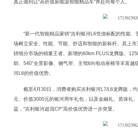
真正做到让“高价值新能源智能精品车”奔赴向每个人。
“新一代智能精品家轿”吉利银河L6凭借标配的性能
场树立安全、性能、节能、舒适和智能的新标杆。其上市至今
轿细分市场的销量王者。新增的60km PLUS龙腾版、12
助、540°全景影像、侧气帘、主驾6向电动座椅等丰富越
河L6的价值优势。
截至4月30日，消费者购买吉利银河L7/L6龙腾版，均可
元、价值3000元的银河周年礼包，以及金融礼、质保礼
益，“吉利银河超混CP”高价值优势进一步突显。