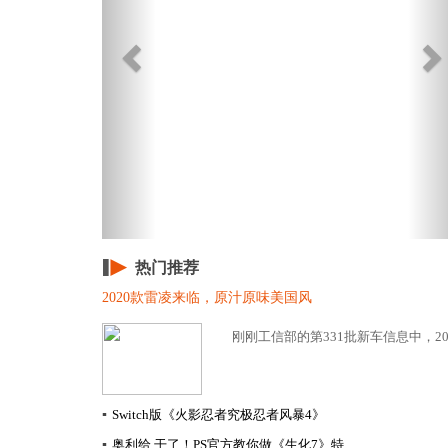
热门推荐
2020款雷凌来临，原汁原味美国风
刚刚工信部的第331批新车信息中，20
▪
Switch版《火影忍者究极忍者风暴4》
▪
奥利给 干了！PS官方教你做《生化7》特