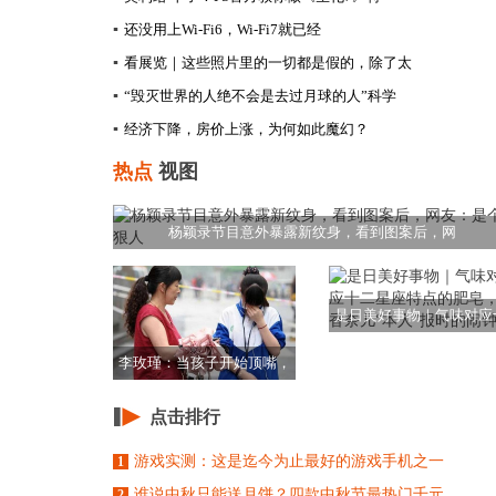
▪
还没用上Wi-Fi6，Wi-Fi7就已经
▪
看展览｜这些照片里的一切都是假的，除了太
▪
“毁灭世界的人绝不会是去过月球的人”科学
▪
经济下降，房价上涨，为何如此魔幻？
热点
视图
杨颖录节目意外暴露新纹身，看到图案后，网
是日美好事物｜气味对应
二星座特点的肥皂
李玫瑾：当孩子开始顶嘴，
家长要说这3句话
点击排行
游戏实测：这是迄今为止最好的游戏手机之一
1
谁说中秋只能送月饼？四款中秋节最热门千元
2