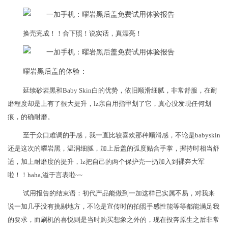
换壳完成！！合下照！说实话，真漂亮！
曜岩黑后盖的体验：
延续砂岩黑和Baby Skin白的优势，依旧顺滑细腻，非常舒服，在耐
磨程度却是上有了很大提升，lz亲自用指甲划了它，真心没发现任何划
痕，的确耐磨。
至于众口难调的手感，我一直比较喜欢那种顺滑感，不论是babyskin
还是这次的曜岩黑，温润细腻，加上后盖的弧度贴合手掌，握持时相当舒
适，加上耐磨度的提升，lz把自己的两个保护壳一扔加入到裸奔大军
啦！！haha,溢于言表啦~~
试用报告的结束语：初代产品能做到一加这样已实属不易，对我来
说一加几乎没有挑剔地方，不论是宣传时的拍照手感性能等等都能满足我
的要求，而刷机的喜悦则是当时购买想象之外的，现在投奔原生之后非常