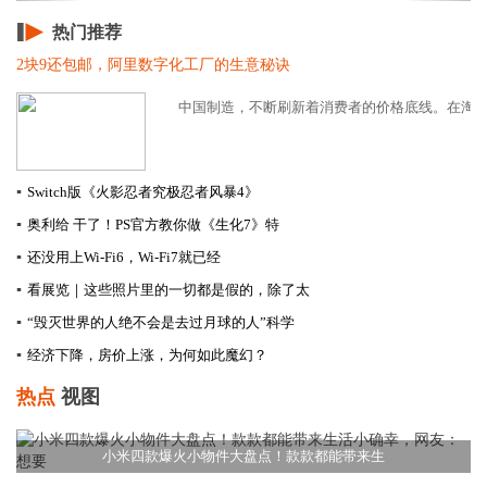
热门推荐
2块9还包邮，阿里数字化工厂的生意秘诀
中国制造，不断刷新着消费者的价格底线。在淘宝上
▪
Switch版《火影忍者究极忍者风暴4》
▪
奥利给 干了！PS官方教你做《生化7》特
▪
还没用上Wi-Fi6，Wi-Fi7就已经
▪
看展览｜这些照片里的一切都是假的，除了太
▪
“毁灭世界的人绝不会是去过月球的人”科学
▪
经济下降，房价上涨，为何如此魔幻？
热点
视图
小米四款爆火小物件大盘点！款款都能带来生