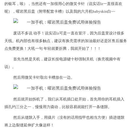
的银耳，唉），当然还有一加很用心的微笑卡针（说实话lz一直很喜欢
呢），曜岩黑后盖（附带配套卡槽）以及我的六月机babyskin白~~
废话不多说 动手！说实话lz可是一直在冒汗，因为后盖里设计很多
天线。机内部也有很多触点，建议有换壳需求的加油最好还是区售后服务
点免费更换！大吼一句 年轻就要折腾，我就开始了！！！
首先当然是关机，建议长按电源键十秒强制关机（换壳视频中有
说）。
然后用微笑卡针取出卡槽放在一边。
然后就开始拆机了，我们从耳机插口处开始，首先用你的耳机插入
插孔约三分之一，慢慢用力撬动，比较容易就能打开一条缝隙。
然后从缝隙入手，用撬片（没有的话用指甲也相当方便）插进缝隙
将上边裂缝延伸扩大像这样！