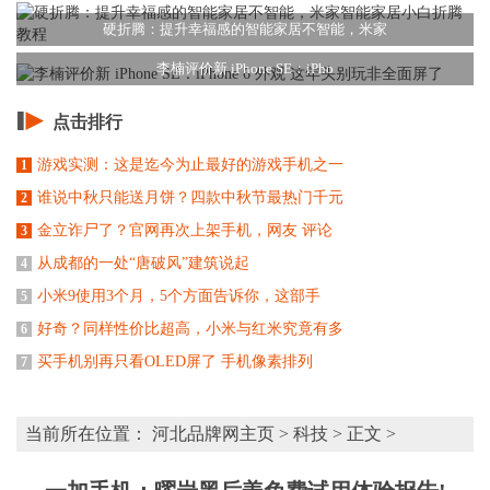
硬折腾：提升幸福感的智能家居不智能，米家
李楠评价新 iPhone SE：iPho
点击排行
游戏实测：这是迄今为止最好的游戏手机之一
1
谁说中秋只能送月饼？四款中秋节最热门千元
2
金立诈尸了？官网再次上架手机，网友 评论
3
从成都的一处“唐破风”建筑说起
4
小米9使用3个月，5个方面告诉你，这部手
5
好奇？同样性价比超高，小米与红米究竟有多
6
买手机别再只看OLED屏了 手机像素排列
7
当前所在位置：
河北品牌网主页
>
科技
> 正文 >