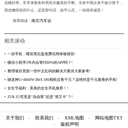
流畅好用，常常体验各种系统乐趣真的不断。无奈中国从来不缺少喷子，
我也懒得说些什么，还是那句话，放平心态，一加很有诚意！
推荐阅读：
南京汽车会
相关滚动
▪
一加手机：曜岩黑后盖免费试用体验报告!
▪
微信小程序2年内会替代80%的APP吗？!
▪
整理项目里面一些中文乱码的解决方案供大家参考!
▪
骁龙神U+4800W IMX 586相机仅售千元？这绝对是千元最香的手机!
▪
女生节福利：美美的女生手机推荐！!
▪
ZUK Z1究竟是“自由客”还是“渣又卡”？!
关于我们
联系我们
XML地图
网站地图
TXT
-
-
-
版权声明
-