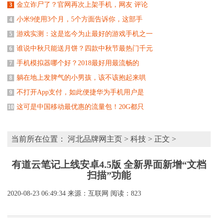
金立诈尸了？官网再次上架手机，网友 评论
3
小米9使用3个月，5个方面告诉你，这部手
4
游戏实测：这是迄今为止最好的游戏手机之一
5
谁说中秋只能送月饼？四款中秋节最热门千元
6
手机模拟器哪个好？2018最好用最流畅的
7
躺在地上发脾气的小男孩，该不该抱起来哄
8
不打开App支付，如此便捷华为手机用户是
9
这可是中国移动最优惠的流量包！20G都只
10
当前所在位置：
河北品牌网主页
>
科技
> 正文 >
有道云笔记上线安卓4.5版 全新界面新增“文档
扫描”功能
2020-08-23 06:49:34
来源：互联网
阅读：823