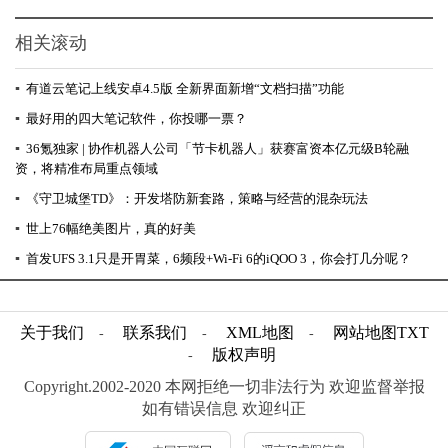
相关滚动
▪
有道云笔记上线安卓4.5版 全新界面新增“文档扫描”功能
▪
最好用的四大笔记软件，你投哪一票？
▪
36氪独家 | 协作机器人公司「节卡机器人」获赛富资本亿元级B轮融
资，将精准布局重点领域
▪
《守卫城堡TD》：开发塔防新套路，策略与经营的混杂玩法
▪
世上76幅绝美图片，真的好美
▪
首发UFS 3.1只是开胃菜，6频段+Wi-Fi 6的iQOO 3，你会打几分呢？
关于我们
联系我们
XML地图
网站地图
TXT
-
-
-
版权声明
-
Copyright.2002-2020 本网拒绝一切非法行为 欢迎监督举报
如有错误信息 欢迎纠正