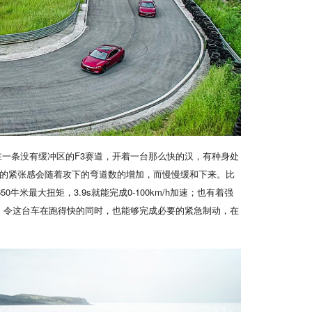
一条没有缓冲区的F3赛道，开着一台那么快的汉，有种身处
的紧张感会随着攻下的弯道数的增加，而慢慢缓和下来。比
米最大扭矩，3.9s就能完成0-100km/h加速；也有着强
胎。令这台车在跑得快的同时，也能够完成必要的紧急制动，在