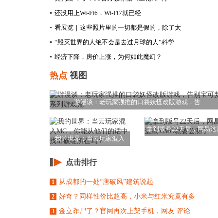
▪
还没用上Wi-Fi6，Wi-Fi7就已经
▪
看展览｜这些照片里的一切都是假的，除了太
▪
“毁灭世界的人绝不会是去过月球的人”科学
▪
经济下降，房价上涨，为何如此魔幻？
热点
视图
游漫谈：老玩家强推的口袋妖怪改版游戏，告
拿到版号22天后，网易这
我的世界：当云玩家混入
MMO就要公测
MC，你能从他们的
点击排行
从成都的一处“唐破风”建筑说起
1
好奇？同样性价比超高，小米与红米究竟有多
2
金立诈尸了？官网再次上架手机，网友 评论
3