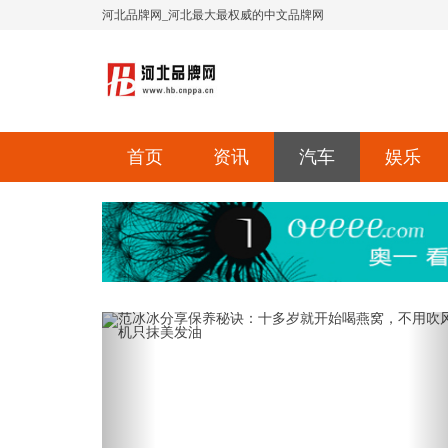
河北品牌网_河北最大最权威的中文品牌网
首页
资讯
汽车
娱乐
Previous
Ne