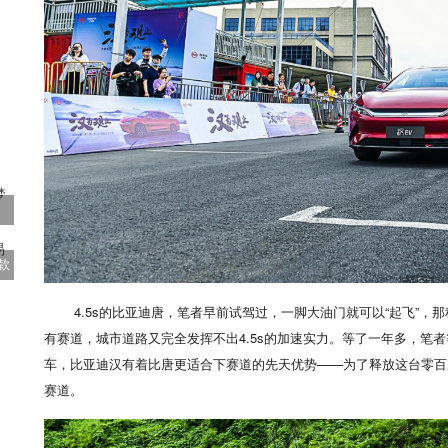
款
4.5s的比亚迪唐，笔者早前试驾过，一脚大油门就可以“起飞”
有赛道，城市道路又完全发挥不出4.5s的加速实力。等了一年多，笔
车，比亚迪汉有着比唐更适合下赛道的先天优势——为了释放这台零百加
赛道。