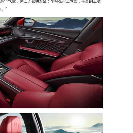
系11气囊，保证了被动安全；平时在街上驾驶，丰富的主动
。”