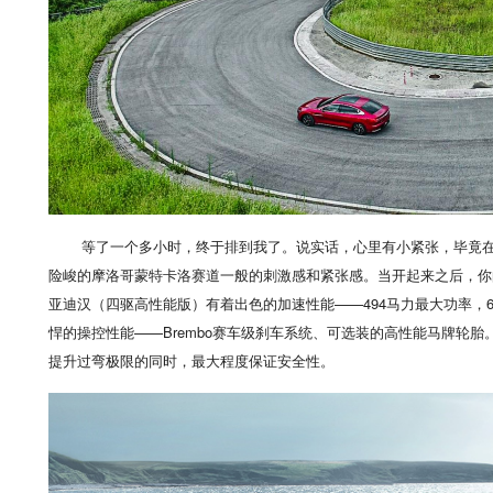
等了一个多小时，终于排到我了。说实话，心里有小紧张，毕竟在
险峻的摩洛哥蒙特卡洛赛道一般的刺激感和紧张感。当开起来之后，你
亚迪汉（四驱高性能版）有着出色的加速性能——494马力最大功率，650牛
悍的操控性能——Brembo赛车级刹车系统、可选装的高性能马牌轮
提升过弯极限的同时，最大程度保证安全性。