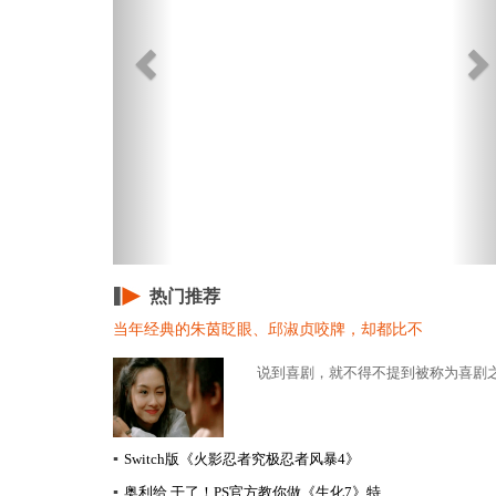
热门推荐
当年经典的朱茵眨眼、邱淑贞咬牌，却都比不
说到喜剧，就不得不提到被称为喜剧之
▪
Switch版《火影忍者究极忍者风暴4》
▪
奥利给 干了！PS官方教你做《生化7》特