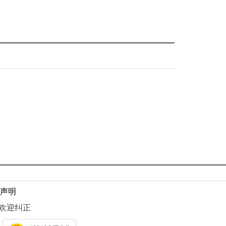
声明
息 欢迎纠正