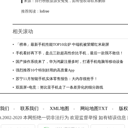
▌来源：排行榜数据源安兔兔，如有侵权请联系删除
推荐阅读：
lofree
相关滚动
▪
「榜单」最新手机性能TOP10出炉 中端机被荣耀红米刷屏
▪
手机看好再下手，盘点三款超高性价比手机，最后一款我不敢信！
▪
国产操作系统来了，华为鸿蒙注册多时，打通手机电脑等移动设备
▪
强烈推荐10个特别好用的高质量App
▪
苏宁11月智能手机实体零售报告：大内存很抢手！
▪
双面屏+电竞：努比亚手机走了一条差异化的细分路线
我们
联系我们
XML地图
网站地图
TXT
版权
-
-
-
-
ight.2002-2020 本网拒绝一切非法行为 欢迎监督举报 如有错误信