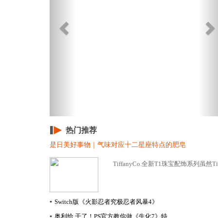
热门推荐
是日美好事物｜气味对应十二星座特点的肥皂
TiffanyCo.全新T1珠宝配饰系列虽然Tiff
▪
Switch版《火影忍者究极忍者风暴4》
▪
奥利给 干了！PS官方教你做《生化7》特