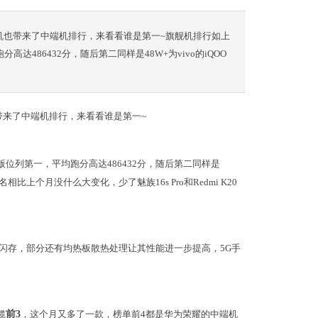
机也带来了中端机排行，来看看谁是第一~旗舰机排行如上
分高达486432分，随后第二同样是48W+为vivo的iQOO
带来了中端机排行，来看看谁是第一~
5G版位列第一，平均跑分高达486432分，随后第二同样是
体排名相比上个月没什么大变化，少了魅族16s Pro和Redmi K20
 3.0闪存，部分还有均热板散热处理让其性能进一步提高，5G手
揽
前3
，这个月又多了一款，榜单前4都是华为荣耀的中端机