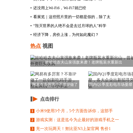
▪
还没用上Wi-Fi6，Wi-Fi7就已经
▪
看展览｜这些照片里的一切都是假的，除了太
▪
“毁灭世界的人绝不会是去过月球的人”科学
▪
经济下降，房价上涨，为何如此魔幻？
热点
视图
娃哈哈农夫山泉强敌来袭！老牌瓶装水重新出
网易有多厉害？不靠IP做了
国内Q1季度彩电市场萎靡
一款创新吃鸡手
各大企业出新招
点击排行
小米9使用3个月，5个方面告诉你，这部手
1
游戏实测：这是迄今为止最好的游戏手机之一
2
充一次玩两天！努比亚N3上架官网 售价1
3