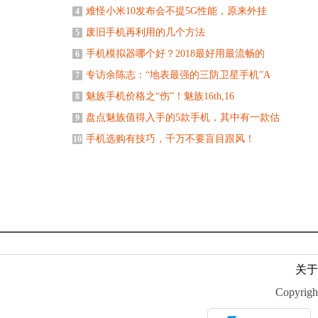
难怪小米10发布会不提5G性能，原来外挂
4
废旧手机再利用的几个方法
5
手机模拟器哪个好？2018最好用最流畅的
6
专访余陈志：“地表最强的三防卫星手机”A
7
魅族手机价格之“伤”！魅族16th,16
8
盘点魅族值得入手的5款手机，其中有一款估
9
手机选购有技巧，千万不要盲目跟风！
10
关于
Copyr